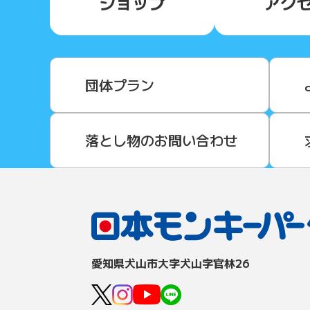
ショップ
アク
団体プラン
落とし物のお問い合わせ
愛知県⽝⼭市⼤字⽝⼭字官林26