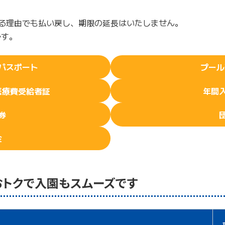
る理由でも払い戻し、期限の延長はいたしません。
です。
パスポート
プール
医療費受給者証
年間
券
金
おトクで入園もスムーズです