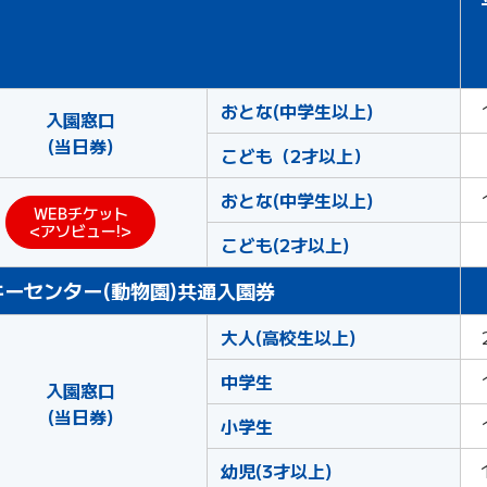
おとな(中学生以上)
入園窓口
(当日券)
こども（2才以上）
おとな(中学生以上)
WEBチケット
<アソビュー!>
こども(2才以上)
キーセンター(動物園)共通入園券
大人(高校生以上)
中学生
入園窓口
(当日券)
小学生
幼児(3才以上)