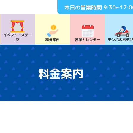
本日の営業時間
9:30~17:0
イベント・
ステー
ジ
料⾦案内
営業カレンダー
モンパの
あそ
料金案内