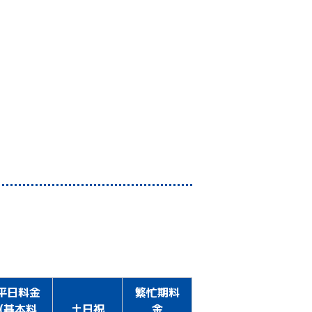
平日料金
繁忙期料
(
基本料
土日祝
金