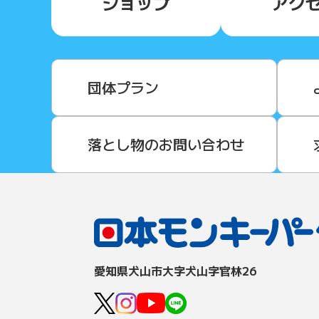
ショップ
アク
団体プラン
落とし物のお問い合わせ
愛知県⽝⼭市⼤字⽝⼭字官林26