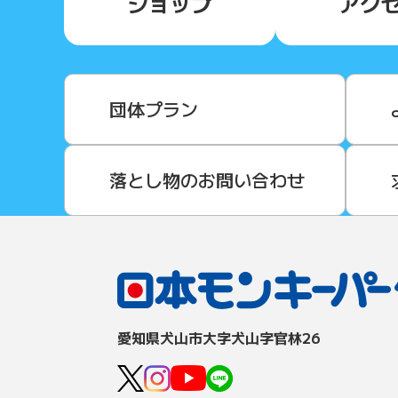
ショップ
アク
団体プラン
落とし物のお問い合わせ
愛知県⽝⼭市⼤字⽝⼭字官林26