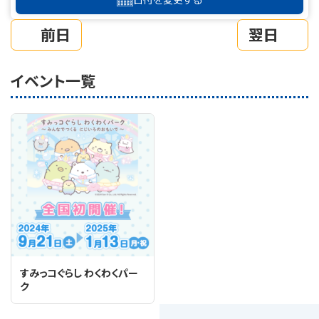
前日
翌日
イベント一覧
すみっコぐらし わくわくパー
ク