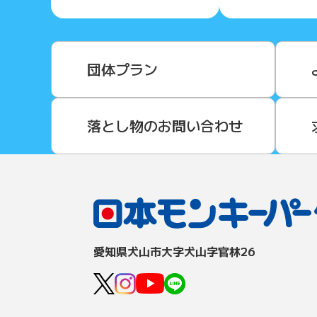
団体プラン
落とし物のお問い合わせ
愛知県⽝⼭市⼤字⽝⼭字官林26