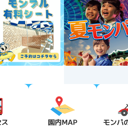
セス
園内MAP
モンパ