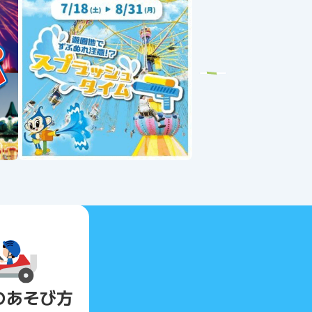
Next
の
あそび方