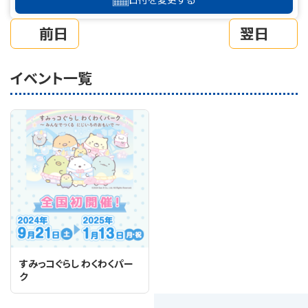
前日
翌日
イベント一覧
すみっコぐらし わくわくパー
ク