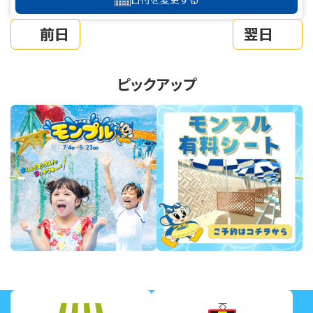
前日
翌日
ピックアップ
revious
Next