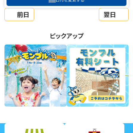
前日
翌日
ピックアップ
revious
Next