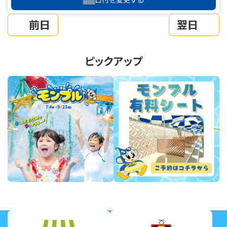
前日
翌日
ピックアップ
revious
Next