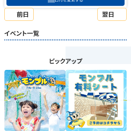
前日
翌日
イベント一覧
ピックアップ
revious
Next