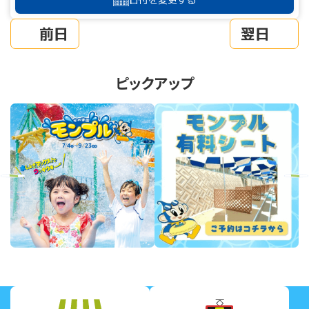
前日
翌日
ピックアップ
revious
Next