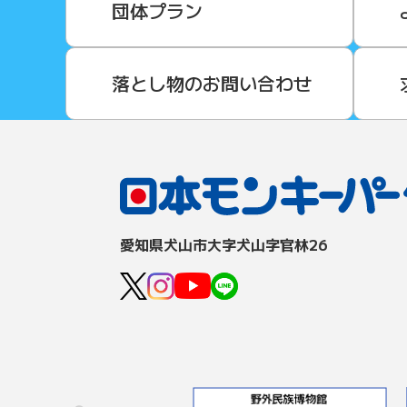
団体プラン
落とし物のお問い合わせ
愛知県⽝⼭市⼤字⽝⼭字官林26