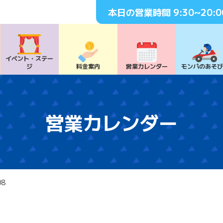
本日の営業時間
9:30~20:0
イベント・
ステー
ジ
料⾦案内
営業カレンダー
モンパの
あそ
営業カレンダー
08