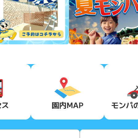
セス
園内MAP
モンパ