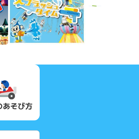
Next
の
あそび方