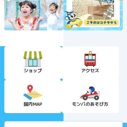
revious
Next
ショップ
アクセス
園内MAP
モンパの
あそび方