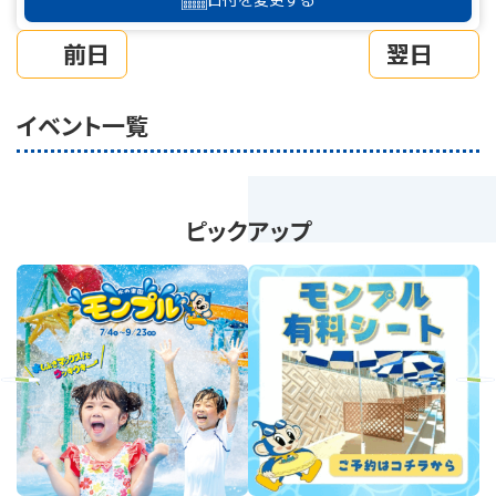
前日
翌日
イベント一覧
ピックアップ
revious
Next