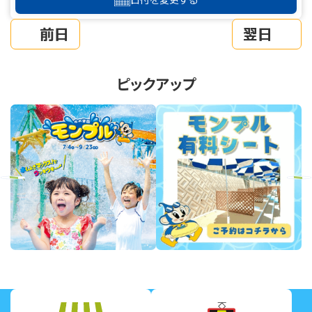
前日
翌日
ピックアップ
revious
Next