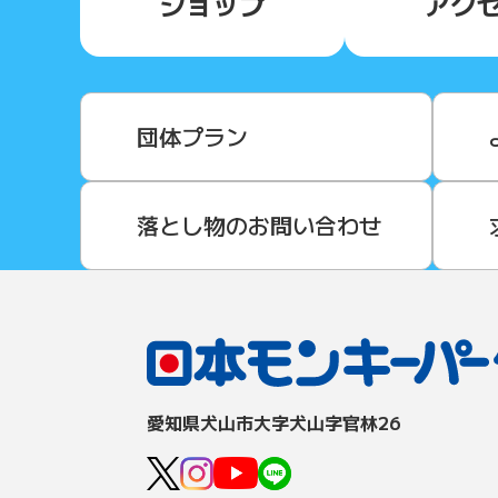
ショップ
アク
団体プラン
落とし物のお問い合わせ
愛知県⽝⼭市⼤字⽝⼭字官林26