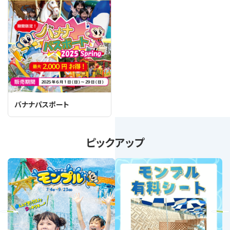
バナナパスポート
ピックアップ
revious
Next