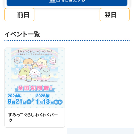
前日
翌日
イベント一覧
すみっコぐらし わくわくパー
ク