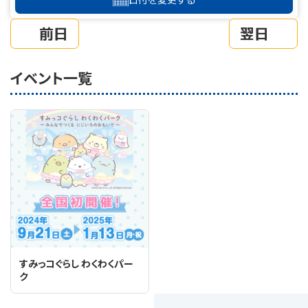
前日
翌日
イベント一覧
すみっコぐらし わくわくパー
ク