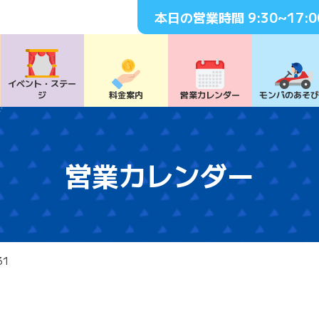
本日の営業時間
9:30~17:0
イベント・
ステー
ジ
料⾦案内
営業カレンダー
モンパの
あそ
営業カレンダー
31