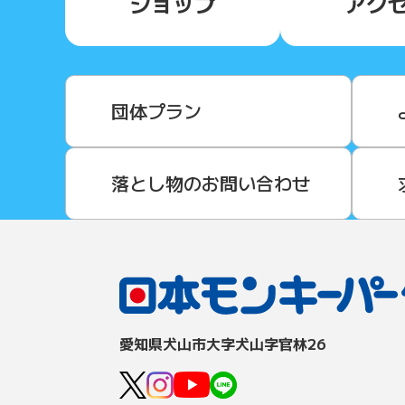
ショップ
アク
団体プラン
落とし物のお問い合わせ
愛知県⽝⼭市⼤字⽝⼭字官林26