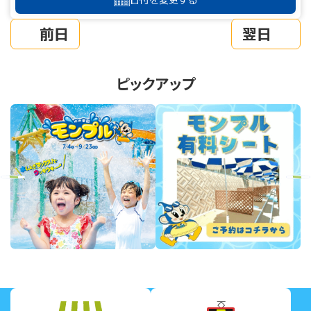
前日
翌日
ピックアップ
revious
Next