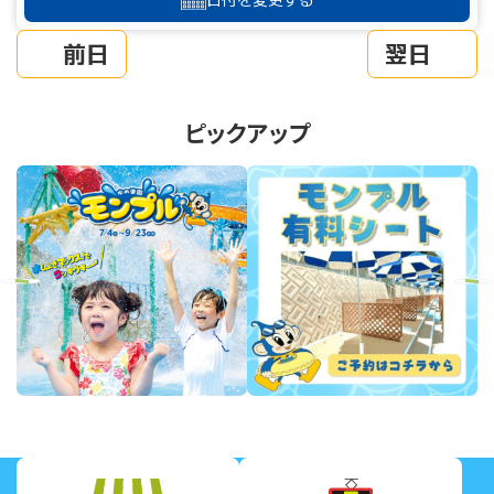
前日
翌日
ピックアップ
revious
Next