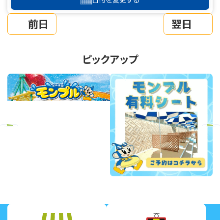
前日
翌日
ピックアップ
revious
Next