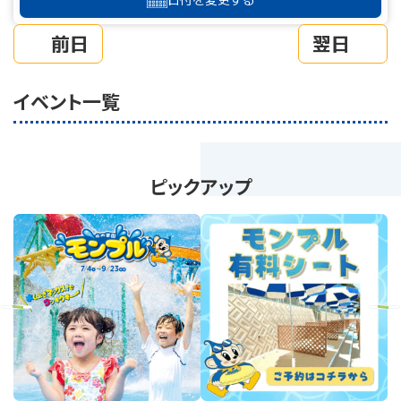
前日
翌日
イベント一覧
ピックアップ
revious
Next