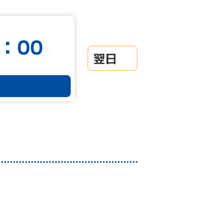
：00
翌日