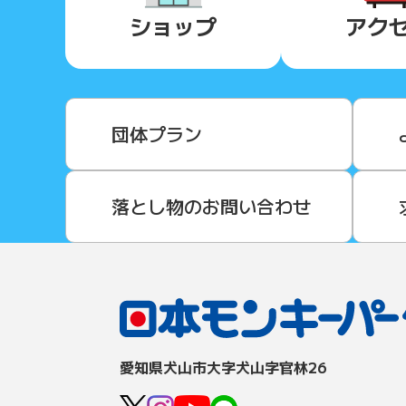
ショップ
アク
団体プラン
落とし物のお問い合わせ
愛知県⽝⼭市⼤字⽝⼭字官林26