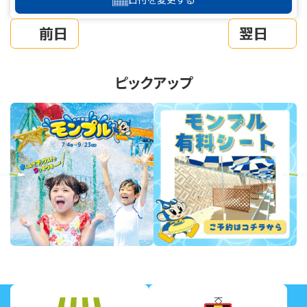
前日
翌日
ピックアップ
revious
Next