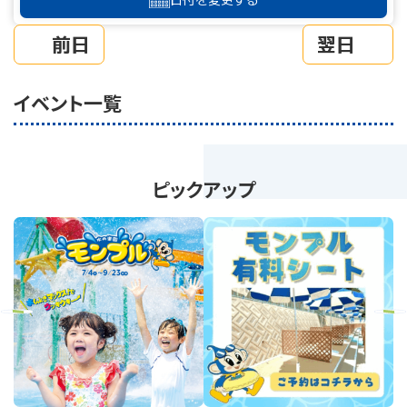
前日
翌日
イベント一覧
ピックアップ
revious
Next