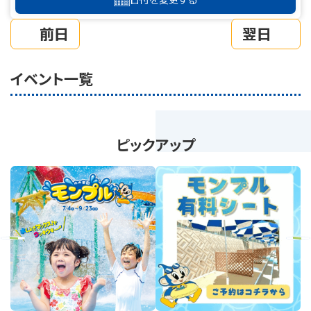
前日
翌日
イベント一覧
ピックアップ
revious
Next