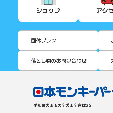
ショップ
アク
団体プラン
落とし物のお問い合わせ
愛知県⽝⼭市⼤字⽝⼭字官林26