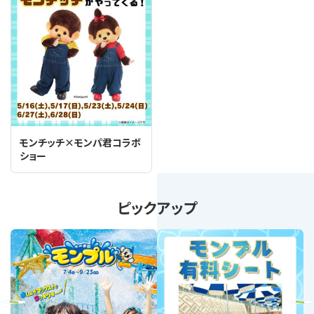
モンチッチ×モンパ君コラボ
ショー
ピックアップ
revious
Next