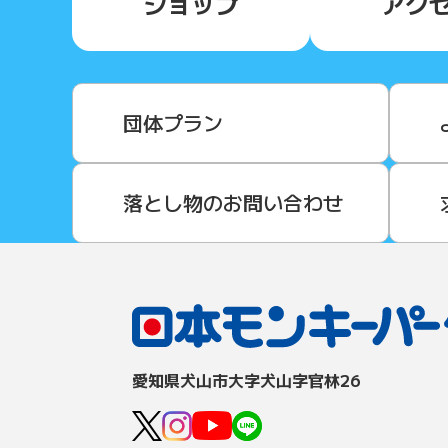
ショップ
アク
団体プラン
落とし物のお問い合わせ
愛知県⽝⼭市⼤字⽝⼭字官林26