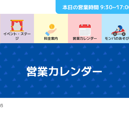
本日の営業時間
9:30~17:0
イベント・
ステー
ジ
料⾦案内
営業カレンダー
モンパの
あそ
営業カレンダー
03