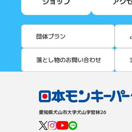
ショップ
アク
団体プラン
落とし物のお問い合わせ
愛知県⽝⼭市⼤字⽝⼭字官林26