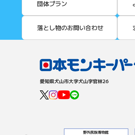
団体プラン
落とし物のお問い合わせ
愛知県⽝⼭市⼤字⽝⼭字官林26