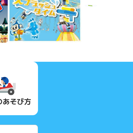
Next
の
あそび方