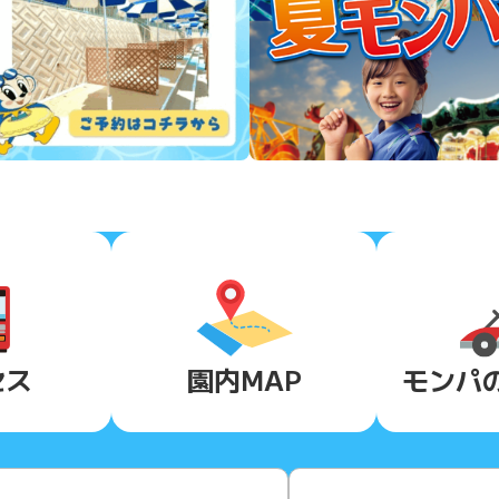
セス
園内MAP
モンパ