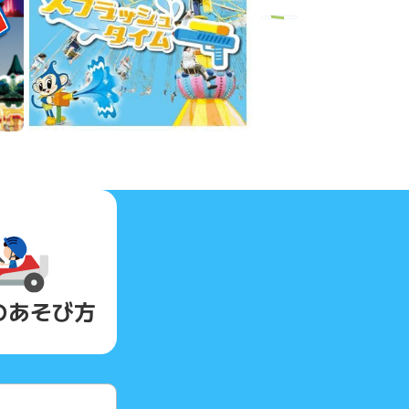
Next
の
あそび方