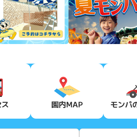
セス
園内MAP
モンパ