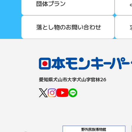
団体プラン
落とし物のお問い合わせ
愛知県⽝⼭市⼤字⽝⼭字官林26