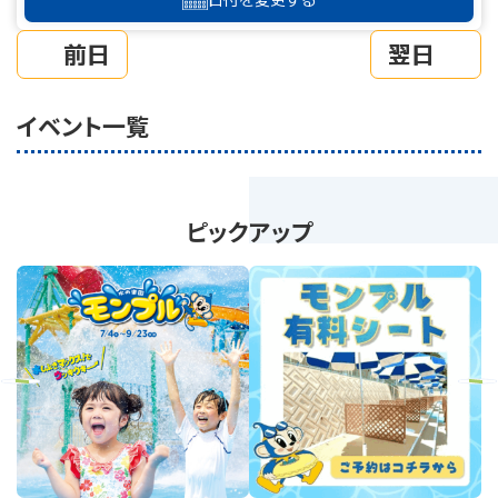
前日
翌日
イベント一覧
ピックアップ
revious
Next