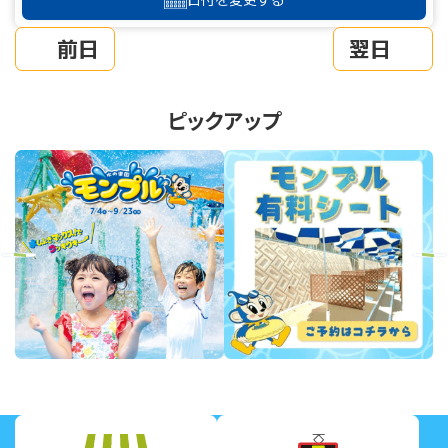
前日
翌日
ピックアップ
revious
Next