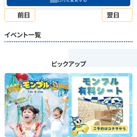
前日
翌日
イベント一覧
ピックアップ
revious
Next