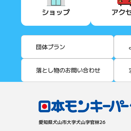
ショップ
アク
団体プラン
落とし物のお問い合わせ
愛知県⽝⼭市⼤字⽝⼭字官林26