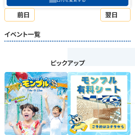
前日
翌日
イベント一覧
ピックアップ
revious
Next