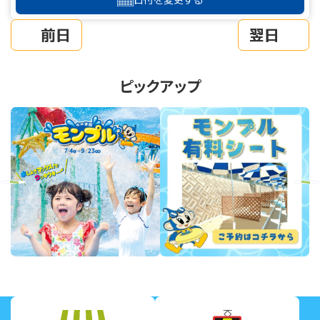
前日
翌日
ピックアップ
revious
Next