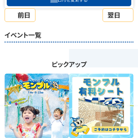
前日
翌日
イベント一覧
ピックアップ
revious
Next