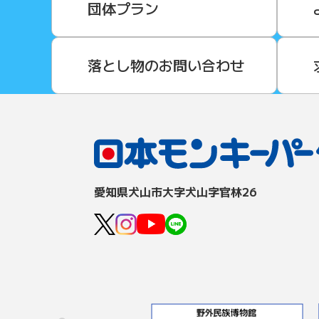
団体プラン
落とし物のお問い合わせ
愛知県⽝⼭市⼤字⽝⼭字官林26