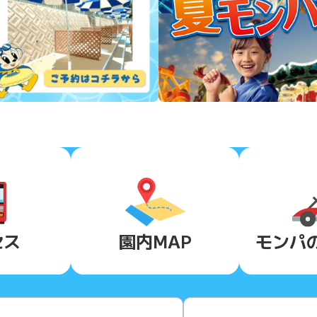
セス
園内MAP
モンパ