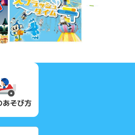
Next
の
あそび方