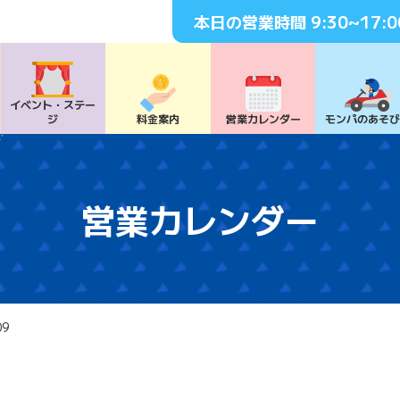
本日の営業時間
9:30~17:0
イベント・
ステー
ジ
料⾦案内
営業カレンダー
モンパの
あそ
営業カレンダー
09