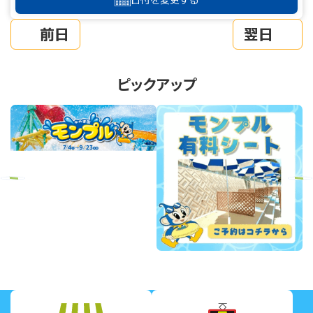
前日
翌日
ピックアップ
revious
Next