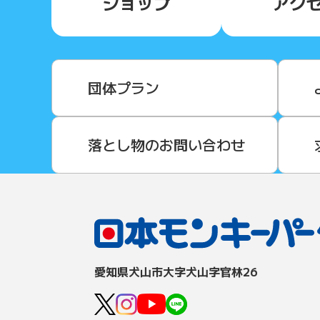
ショップ
アク
団体プラン
落とし物のお問い合わせ
愛知県⽝⼭市⼤字⽝⼭字官林26