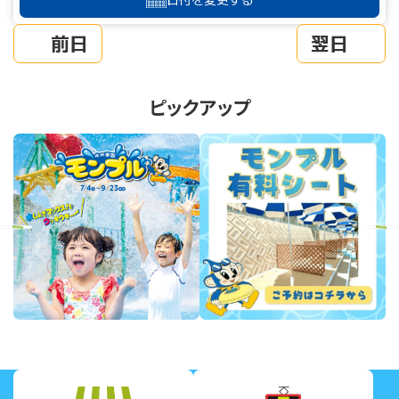
前日
翌日
ピックアップ
revious
Next