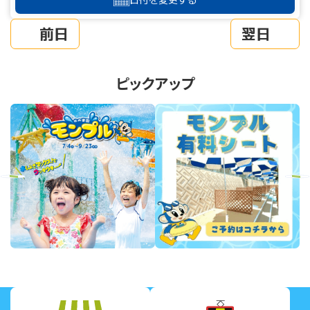
前日
翌日
ピックアップ
revious
Next