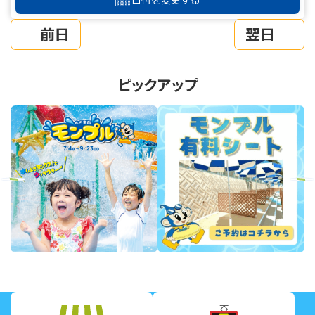
前日
翌日
ピックアップ
revious
Next