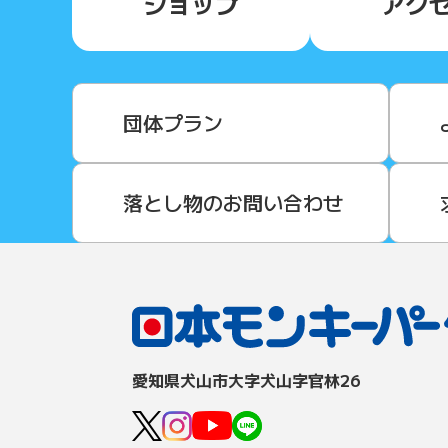
ショップ
アク
団体プラン
落とし物のお問い合わせ
愛知県⽝⼭市⼤字⽝⼭字官林26