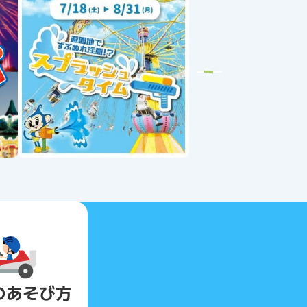
Next
の
あそび方