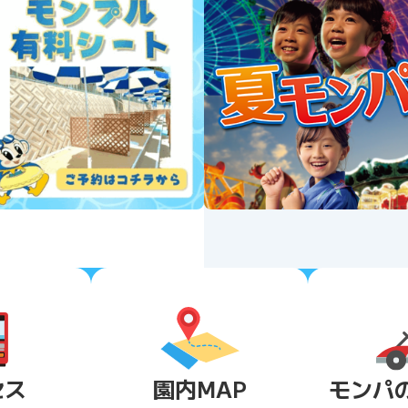
セス
園内MAP
モンパ