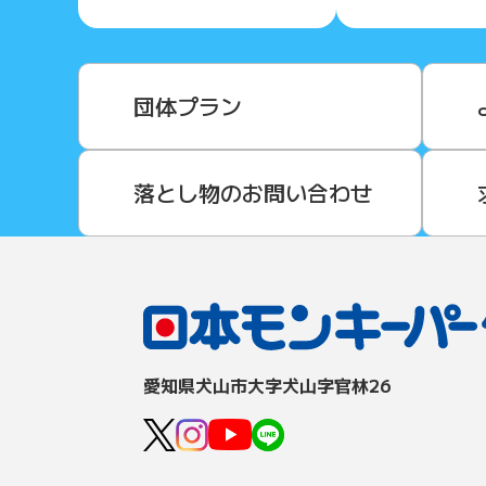
団体プラン
落とし物のお問い合わせ
愛知県⽝⼭市⼤字⽝⼭字官林26