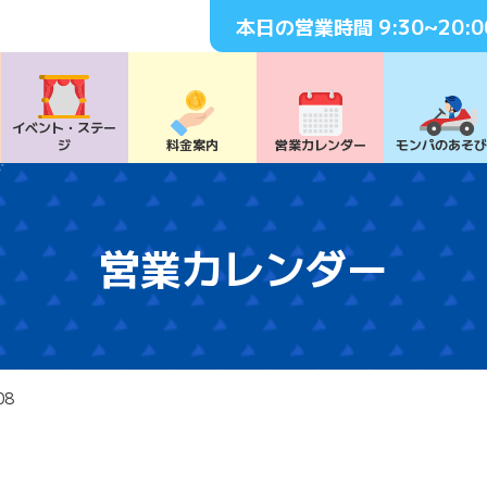
本日の営業時間
9:30~20:0
イベント・
ステー
ジ
料⾦案内
営業カレンダー
モンパの
あそ
営業カレンダー
08